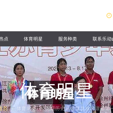
热点
体育明星
服务种类
联系乐动LD
体育明星
首页
体育明星
英超历史最佳球员排名谁是第