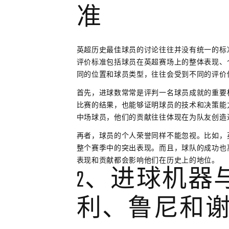
准
英超历史最佳球员的讨论往往并没有统一的标
评价标准包括球员在英超赛场上的整体表现、
同的位置和球员类型，往往会受到不同的评价
首先，进球数常常是评判一名球员成就的重要
比赛的结果，也能够证明球员的技术和决策能
中场球员，他们的贡献往往体现在为队友创造
再者，球员的个人荣誉同样不能忽视。比如，
整个赛季中的突出表现。而且，球队的成功也
表现和贡献都会影响他们在历史上的地位。
2、进球机器
利、鲁尼和