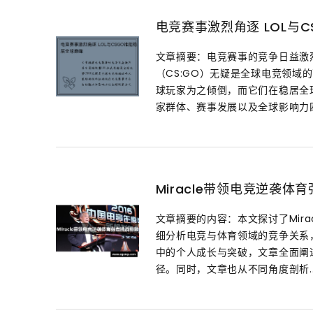
电竞赛事激烈角逐 LOL与
文章摘要：电竞赛事的竞争日益激
（CS:GO）无疑是全球电竞领
球玩家为之倾倒，而它们在稳居全
家群体、赛事发展以及全球影响力四
Miracle带领电竞逆袭体
文章摘要的内容：本文探讨了Mir
细分析电竞与体育领域的竞争关系，
中的个人成长与突破，文章全面阐
径。同时，文章也从不同角度剖析..