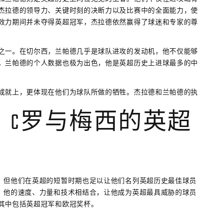
杰拉德的领导力、关键时刻的决断力以及比赛中的全面能力，使
效力期间并未夺得英超冠军，杰拉德依然赢得了球迷和专家的尊
之一。在切尔西，兰帕德几乎是球队进攻的发动机，他不仅能够
。兰帕德的个人数据也极为出色，他是英超历史上进球最多的中
成就上，更体现在他们为球队所做的牺牲。杰拉德和兰帕德的执
：C罗与梅西的英超
，但他们在英超的短暂时期也足以让他们名列英超历史最佳球员
，他的速度、力量和技术相结合，让他成为英超最具威胁的球员
其中包括英超冠军和欧冠奖杯。