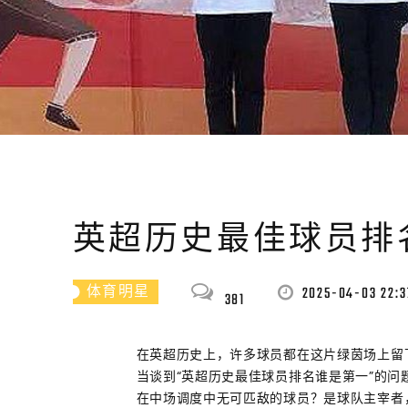
英超历史最佳球员排
2025-04-03 22:3
体育明星
381
在英超历史上，许多球员都在这片绿茵场上留
当谈到“英超历史最佳球员排名谁是第一”的
在中场调度中无可匹敌的球员？是球队主宰者