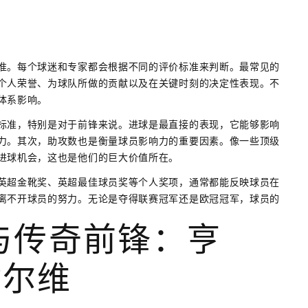
准。每个球迷和专家都会根据不同的评价标准来判断。最常见的
个人荣誉、为球队所做的贡献以及在关键时刻的决定性表现。不
体系影响。
标准，特别是对于前锋来说。进球是最直接的表现，它能够影响
力。其次，助攻数也是衡量球员影响力的重要因素。像一些顶级
进球机会，这也是他们的巨大价值所在。
英超金靴奖、英超最佳球员奖等个人奖项，通常都能反映球员在
离不开球员的努力。无论是夺得联赛冠军还是欧冠冠军，球员的
与传奇前锋：亨
谢尔维