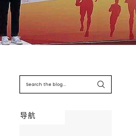
Search the blog...
导航