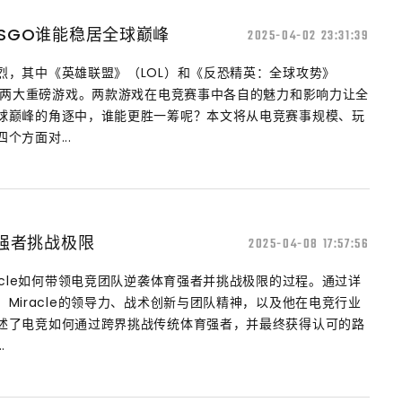
CSGO谁能稳居全球巅峰
2025-04-02 23:31:39
烈，其中《英雄联盟》（LOL）和《反恐精英：全球攻势》
域的两大重磅游戏。两款游戏在电竞赛事中各自的魅力和影响力让全
球巅峰的角逐中，谁能更胜一筹呢？本文将从电竞赛事规模、玩
个方面对...
育强者挑战极限
2025-04-08 17:57:56
acle如何带领电竞团队逆袭体育强者并挑战极限的过程。通过详
Miracle的领导力、战术创新与团队精神，以及他在电竞行业
述了电竞如何通过跨界挑战传统体育强者，并最终获得认可的路
.