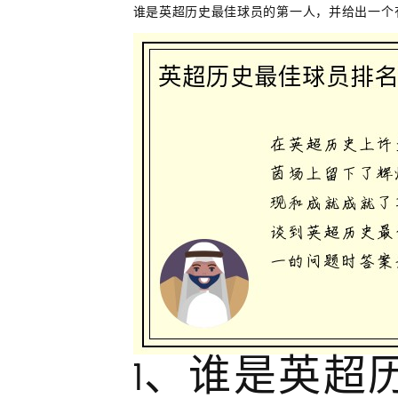
谁是英超历史最佳球员的第一人，并给出一个
1、谁是英超