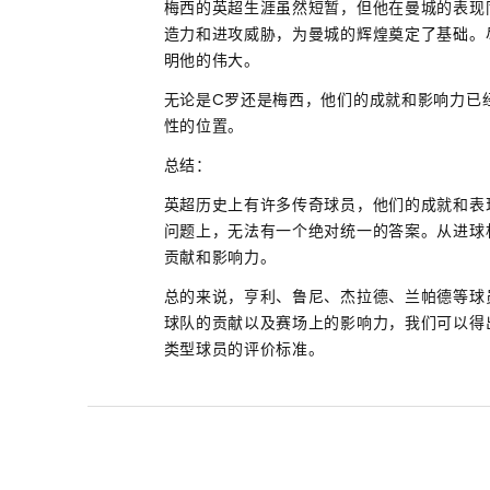
梅西的英超生涯虽然短暂，但他在曼城的表现
造力和进攻威胁，为曼城的辉煌奠定了基础。
明他的伟大。
无论是C罗还是梅西，他们的成就和影响力已
性的位置。
总结：
英超历史上有许多传奇球员，他们的成就和表
问题上，无法有一个绝对统一的答案。从进球
贡献和影响力。
总的来说，亨利、鲁尼、杰拉德、兰帕德等球
球队的贡献以及赛场上的影响力，我们可以得
类型球员的评价标准。