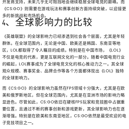
开发商支持，未来几乎无可阻挡地会继续稳居全球电竞的巅峰。而
《CS:GO》则需要在游戏玩法和赛事创新方面持续突破，以迎接更
多的新挑战和市场机会。
4、全球影响力的比较
《英雄联盟》的全球影响力已经渗透到社会各个层面，尤其是年轻
群体。在全球范围内，无论是中国、欧美还是韩国、东南亚等地
区，LOL都取得了令人瞩目的成绩。特别是在中国市场，《LOL》
不仅是电竞的代表，更是互联网文化的一部分。随着中国电竞行业
的崛起，LOL赛事成为了全球电竞文化的核心推动力之一。其全球
观众规模、赛事奖金、品牌合作等各个方面都体现出《LOL》独特
的全球影响力。
而《CS:GO》的全球影响力虽然在FPS领域十分强大，尤其是在欧
美和俄罗斯地区，但在全球范围内，尤其是在亚洲市场的影响力略
显逊色。尽管如此，CS:GO依旧在硬核FPS玩家和竞技圈中占据重
要位置，且通过不断的赛事创新和游戏更新，其全球影响力也在逐
渐增强。特别是在欧美和东南亚地区，CS:GO依然是最受欢迎的电
子竞技项目之一。