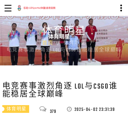
体育明星
首页
体育明星
电竞赛事激烈角逐 LOL与CSGO谁能稳居全球巅峰
电竞赛事激烈角逐 LOL与CSGO谁
能稳居全球巅峰
2025-04-02 23:31:39
体育明星
379