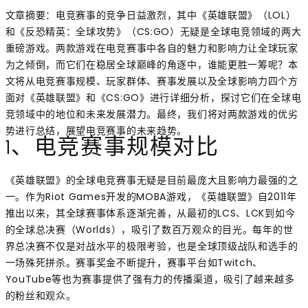
文章摘要：电竞赛事的竞争日益激烈，其中《英雄联盟》（LOL）
和《反恐精英：全球攻势》（CS:GO）无疑是全球电竞领域的两大
重磅游戏。两款游戏在电竞赛事中各自的魅力和影响力让全球玩家
为之倾倒，而它们在稳居全球巅峰的角逐中，谁能更胜一筹呢？本
文将从电竞赛事规模、玩家群体、赛事发展以及全球影响力四个方
面对《英雄联盟》和《CS:GO》进行详细分析，探讨它们在全球电
竞领域中的地位和未来发展潜力。最终，我们将对两款游戏的优劣
势进行总结，展望电竞赛事的未来趋势。
1、电竞赛事规模对比
《英雄联盟》的全球电竞赛事无疑是目前最庞大且影响力最强的之
一。作为Riot Games开发的MOBA游戏，《英雄联盟》自2011年
推出以来，其全球赛事体系逐渐完善，从最初的LCS、LCK到如今
的全球总决赛（Worlds），吸引了数百万观众的目光。每年的世
界总决赛不仅是对战水平的极限考验，也是全球顶级战队和选手的
一场殊死拼杀。赛事奖金不断提升，赛事平台如Twitch、
YouTube等也为赛事提供了强有力的传播渠道，吸引了越来越多
的粉丝和观众。