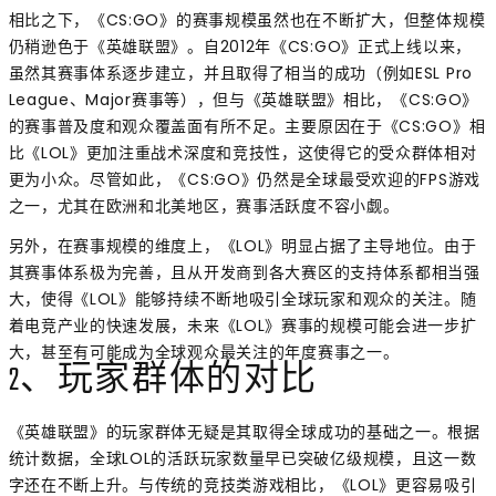
相比之下，《CS:GO》的赛事规模虽然也在不断扩大，但整体规模
仍稍逊色于《英雄联盟》。自2012年《CS:GO》正式上线以来，
虽然其赛事体系逐步建立，并且取得了相当的成功（例如ESL Pro
League、Major赛事等），但与《英雄联盟》相比，《CS:GO》
的赛事普及度和观众覆盖面有所不足。主要原因在于《CS:GO》相
比《LOL》更加注重战术深度和竞技性，这使得它的受众群体相对
更为小众。尽管如此，《CS:GO》仍然是全球最受欢迎的FPS游戏
之一，尤其在欧洲和北美地区，赛事活跃度不容小觑。
另外，在赛事规模的维度上，《LOL》明显占据了主导地位。由于
其赛事体系极为完善，且从开发商到各大赛区的支持体系都相当强
大，使得《LOL》能够持续不断地吸引全球玩家和观众的关注。随
着电竞产业的快速发展，未来《LOL》赛事的规模可能会进一步扩
大，甚至有可能成为全球观众最关注的年度赛事之一。
2、玩家群体的对比
《英雄联盟》的玩家群体无疑是其取得全球成功的基础之一。根据
统计数据，全球LOL的活跃玩家数量早已突破亿级规模，且这一数
字还在不断上升。与传统的竞技类游戏相比，《LOL》更容易吸引