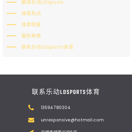
解读乐动LDSports
体育热点
体育明星
服务种类
联系乐动LDSports体育
联系乐动LDSPORTS体育
13594780304
unresponsive@hotmail.com