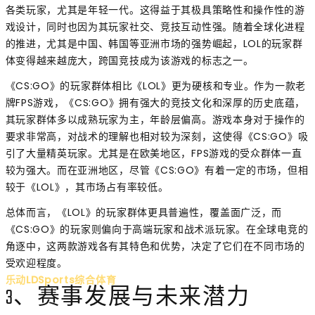
各类玩家，尤其是年轻一代。这得益于其极具策略性和操作性的游
戏设计，同时也因为其玩家社交、竞技互动性强。随着全球化进程
的推进，尤其是中国、韩国等亚洲市场的强势崛起，LOL的玩家群
体变得越来越庞大，跨国竞技成为该游戏的标志之一。
《CS:GO》的玩家群体相比《LOL》更为硬核和专业。作为一款老
牌FPS游戏，《CS:GO》拥有强大的竞技文化和深厚的历史底蕴，
其玩家群体多以成熟玩家为主，年龄层偏高。游戏本身对于操作的
要求非常高，对战术的理解也相对较为深刻，这使得《CS:GO》吸
引了大量精英玩家。尤其是在欧美地区，FPS游戏的受众群体一直
较为强大。而在亚洲地区，尽管《CS:GO》有着一定的市场，但相
较于《LOL》，其市场占有率较低。
总体而言，《LOL》的玩家群体更具普遍性，覆盖面广泛，而
《CS:GO》的玩家则偏向于高端玩家和战术派玩家。在全球电竞的
角逐中，这两款游戏各有其特色和优势，决定了它们在不同市场的
受欢迎程度。
乐动LDSports综合体育
3、赛事发展与未来潜力