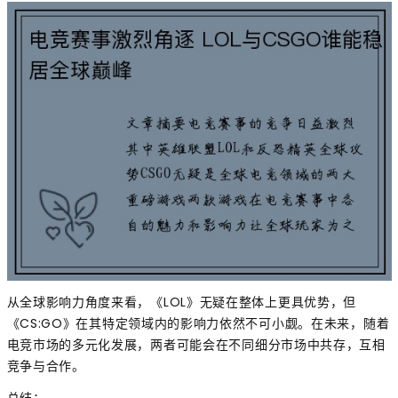
从全球影响力角度来看，《LOL》无疑在整体上更具优势，但
《CS:GO》在其特定领域内的影响力依然不可小觑。在未来，随着
电竞市场的多元化发展，两者可能会在不同细分市场中共存，互相
竞争与合作。
总结：