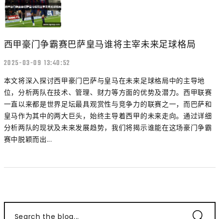
西甲豪门争霸赛巴萨皇马谁将主宰未来足球格局
2025-03-09 13:40:52
本文将深入探讨西甲豪门巴萨与皇马在未来足球格局中的主导地
位，分析两队在技术、管理、财力等方面的优势及潜力。西甲联赛
一直以来都是世界足坛最具观赏性与竞争力的联赛之一，而巴萨和
皇马作为其中的两大巨头，始终主导着西甲的未来走向。通过详细
分析两队的现状及未来发展趋势，我们将揭示谁能在这场豪门争霸
赛中脱颖而出...
Search the blog...