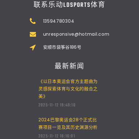
联系乐动LDSPORTS体育
13594780304
unresponsive@hotmail.com
安顺市袋筝谷186号
最新新闻
《以日本奥运会官方主题曲为
灵感探索体育与文化的融合之
美》
2025-11-12 19:49:10
2024巴黎奥运会28个正式比
赛项目一览及其历史渊源分析
2025-11-12 18:16:01