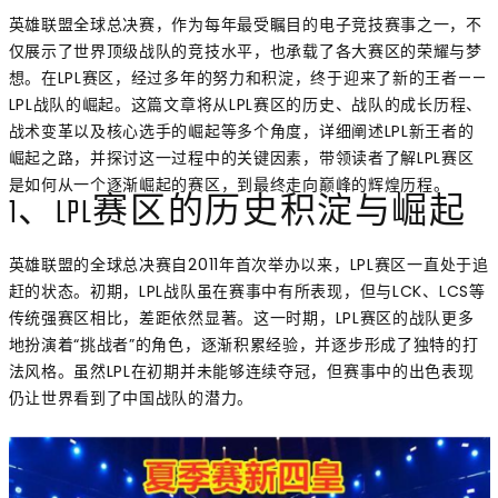
英雄联盟全球总决赛，作为每年最受瞩目的电子竞技赛事之一，不
仅展示了世界顶级战队的竞技水平，也承载了各大赛区的荣耀与梦
想。在LPL赛区，经过多年的努力和积淀，终于迎来了新的王者——
LPL战队的崛起。这篇文章将从LPL赛区的历史、战队的成长历程、
战术变革以及核心选手的崛起等多个角度，详细阐述LPL新王者的
崛起之路，并探讨这一过程中的关键因素，带领读者了解LPL赛区
是如何从一个逐渐崛起的赛区，到最终走向巅峰的辉煌历程。
1、LPL赛区的历史积淀与崛起
英雄联盟的全球总决赛自2011年首次举办以来，LPL赛区一直处于追
赶的状态。初期，LPL战队虽在赛事中有所表现，但与LCK、LCS等
传统强赛区相比，差距依然显著。这一时期，LPL赛区的战队更多
地扮演着“挑战者”的角色，逐渐积累经验，并逐步形成了独特的打
法风格。虽然LPL在初期并未能够连续夺冠，但赛事中的出色表现
仍让世界看到了中国战队的潜力。