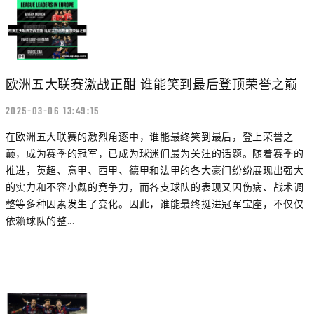
欧洲五大联赛激战正酣 谁能笑到最后登顶荣誉之巅
2025-03-06 13:49:15
在欧洲五大联赛的激烈角逐中，谁能最终笑到最后，登上荣誉之
巅，成为赛季的冠军，已成为球迷们最为关注的话题。随着赛季的
推进，英超、意甲、西甲、德甲和法甲的各大豪门纷纷展现出强大
的实力和不容小觑的竞争力，而各支球队的表现又因伤病、战术调
整等多种因素发生了变化。因此，谁能最终挺进冠军宝座，不仅仅
依赖球队的整...