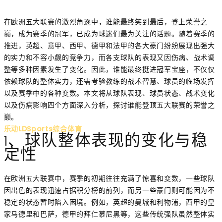
在欧洲五大联赛的激烈角逐中，谁能最终笑到最后，登上荣誉之
巅，成为赛季的冠军，已成为球迷们最为关注的话题。随着赛季的
推进，英超、意甲、西甲、德甲和法甲的各大豪门纷纷展现出强大
的实力和不容小觑的竞争力，而各支球队的表现又因伤病、战术调
整等多种因素发生了变化。因此，谁能最终挺进冠军宝座，不仅仅
依赖球队的整体实力，还需考验教练的战术智慧、球员的临场发挥
以及赛季中的各种变数。本文将从球队表现、球员状态、战术变化
以及伤病影响四个方面深入分析，探讨谁能登顶五大联赛的荣誉之
巅。
乐动LDSports综合体育
1、球队整体表现的变化与稳
定性
在欧洲五大联赛中，赛季的初期往往充满了惊喜和变数，一些球队
因出色的表现迅速占据积分榜的前列，而另一些豪门则可能因为不
稳定的状态暂时陷入困境。例如，英超的曼城和利物浦，西甲的皇
家马德里和巴萨，德甲的拜仁慕尼黑等，这些传统强队虽然整体实