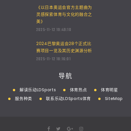
《以日本奥运会官方主题曲为
灵感探索体育与文化的融合之
美》
2025-11-12 19:49:10
2024巴黎奥运会28个正式比
赛项目一览及其历史渊源分析
2025-11-12 18:16:01
导航
解读乐动LDSports
体育热点
体育明星
服务种类
联系乐动LDSports体育
SiteMap