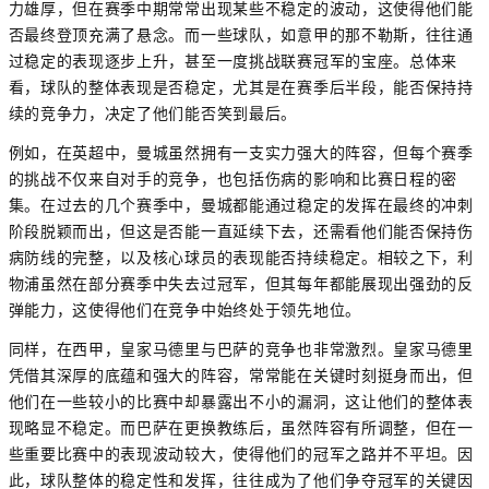
力雄厚，但在赛季中期常常出现某些不稳定的波动，这使得他们能
否最终登顶充满了悬念。而一些球队，如意甲的那不勒斯，往往通
过稳定的表现逐步上升，甚至一度挑战联赛冠军的宝座。总体来
看，球队的整体表现是否稳定，尤其是在赛季后半段，能否保持持
续的竞争力，决定了他们能否笑到最后。
例如，在英超中，曼城虽然拥有一支实力强大的阵容，但每个赛季
的挑战不仅来自对手的竞争，也包括伤病的影响和比赛日程的密
集。在过去的几个赛季中，曼城都能通过稳定的发挥在最终的冲刺
阶段脱颖而出，但这是否能一直延续下去，还需看他们能否保持伤
病防线的完整，以及核心球员的表现能否持续稳定。相较之下，利
物浦虽然在部分赛季中失去过冠军，但其每年都能展现出强劲的反
弹能力，这使得他们在竞争中始终处于领先地位。
同样，在西甲，皇家马德里与巴萨的竞争也非常激烈。皇家马德里
凭借其深厚的底蕴和强大的阵容，常常能在关键时刻挺身而出，但
他们在一些较小的比赛中却暴露出不小的漏洞，这让他们的整体表
现略显不稳定。而巴萨在更换教练后，虽然阵容有所调整，但在一
些重要比赛中的表现波动较大，使得他们的冠军之路并不平坦。因
此，球队整体的稳定性和发挥，往往成为了他们争夺冠军的关键因