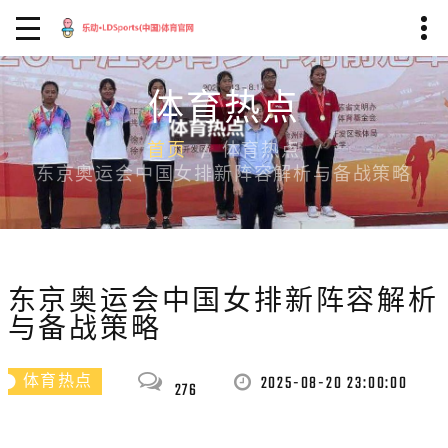
体育热点
首页
体育热点
东京奥运会中国女排新阵容解析与备战策略
东京奥运会中国女排新阵容解析
与备战策略
2025-08-20 23:00:00
体育热点
276