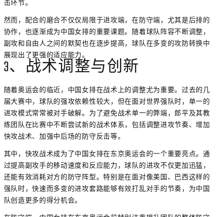
击环节。
然而，配合的磨合不仅仅局限于进攻端，在防守端，尤其是后排的
协作，也逐渐成为中国女排的重要课题。随着球队阵容不断调整，
副攻和自由人之间的默契也在逐步提高，球队在多变的攻防转换中
展现出了更强的适应能力。
3、战术调整与创新
随着奥运会的临近，中国女排在战术上的调整尤为重要。过去的几
届大赛中，球队的强攻依赖性较大，但在面对世界强队时，单一的
进攻模式常常被对手破解。为了避免战术单一的弊端，郎平及其教
练团队在比赛中不断尝试新的战术体系，包括调整进攻节奏、增加
快攻战术、加强中后场的防守反击等。
其中，快攻战术成为了中国女排在东京奥运会的一个重要亮点。通
过提高副攻手的移动速度和反应能力，球队的进攻不仅更加迅猛，
还能有效消耗对方的防守阵型。特别是在面对像美国、巴西这样的
强队时，快速而多变的进攻套路能够有效打乱对手的节奏，为中国
队创造更多的得分机会。