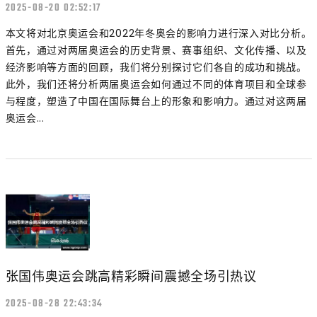
2025-08-20 02:52:17
本文将对北京奥运会和2022年冬奥会的影响力进行深入对比分析。
首先，通过对两届奥运会的历史背景、赛事组织、文化传播、以及
经济影响等方面的回顾，我们将分别探讨它们各自的成功和挑战。
此外，我们还将分析两届奥运会如何通过不同的体育项目和全球参
与程度，塑造了中国在国际舞台上的形象和影响力。通过对这两届
奥运会...
张国伟奥运会跳高精彩瞬间震撼全场引热议
2025-08-28 22:43:34