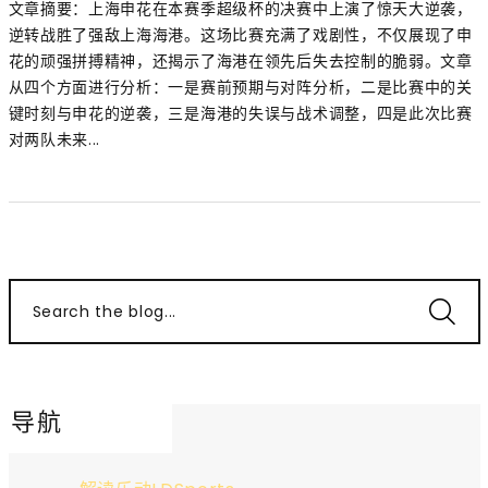
文章摘要：上海申花在本赛季超级杯的决赛中上演了惊天大逆袭，
逆转战胜了强敌上海海港。这场比赛充满了戏剧性，不仅展现了申
花的顽强拼搏精神，还揭示了海港在领先后失去控制的脆弱。文章
从四个方面进行分析：一是赛前预期与对阵分析，二是比赛中的关
键时刻与申花的逆袭，三是海港的失误与战术调整，四是此次比赛
对两队未来...
Search the blog...
导航