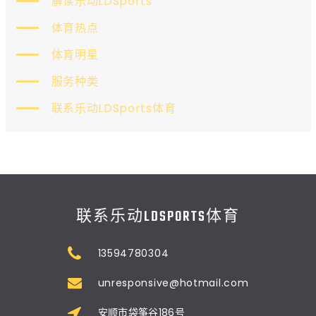
解读乐动LDSports
体育热点
体育明星
服务种类
联系乐动LDSports体育
联系乐动LDSPORTS体育
13594780304
unresponsive@hotmail.com
安顺市袋筝谷186号