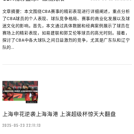
文章摘要：本文围绕CBA赛事的精彩表现进行详细阐述，重点分析
了CBA球员的个人表现、球队竞争格局、赛事的商业化发展以及球
迷文化的影响。首先，本文通过具体数据和经典案例展示了球员在
赛场上的精彩表现，如易建联和郭艾伦等球员的高光时刻。接着，
探讨了CBA中各大球队之间日益激烈的竞争，尤其是广东队和辽宁
队的...
上海申花逆袭上海海港 上演超级杯惊天大翻盘
2025-05-23 22:11:13