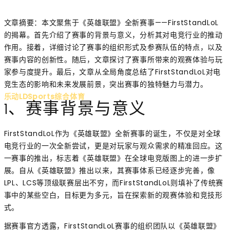
文章摘要：本文聚焦于《英雄联盟》全新赛事——FirstStandLoL
的揭幕。首先介绍了赛事的背景与意义，分析其对电竞行业的推动
作用。接着，详细讨论了赛事的组织形式及参赛队伍的特点，以及
赛事内容的创新性。随后，文章探讨了赛事所带来的观赛体验与玩
家参与度提升。最后，文章从全局角度总结了FirstStandLoL对电
竞生态的影响和未来发展前景，突出赛事的独特魅力与潜力。
乐动LDSports综合体育
1、赛事背景与意义
FirstStandLoL作为《英雄联盟》全新赛事的诞生，不仅是对全球
电竞行业的一次全新尝试，更是对玩家与观众需求的精准回应。这
一赛事的推出，标志着《英雄联盟》在全球电竞版图上的进一步扩
展。自从《英雄联盟》推出以来，其赛事体系已经逐步完善，像
LPL、LCS等顶级联赛层出不穷，而FirstStandLoL则填补了传统赛
事中的某些空白，目标更为多元，旨在探索新的观赛体验和竞技形
式。
据赛事官方透露，FirstStandLoL赛事的组织团队以《英雄联盟》