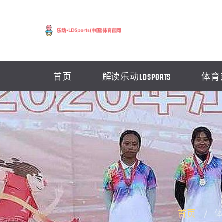
首页
解读乐动LDSPORTS
体育
首页