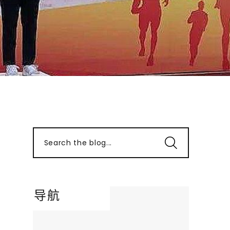
Search the blog...
导航