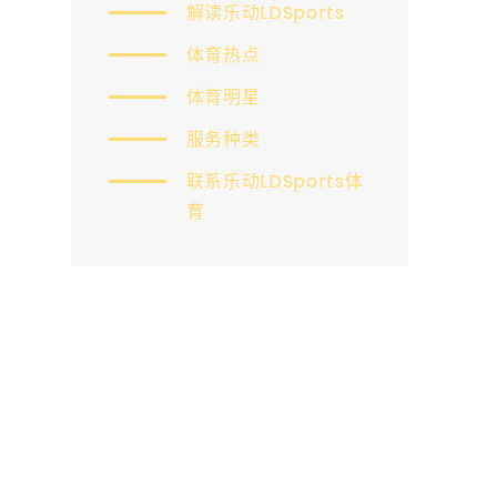
解读乐动LDSports
体育热点
体育明星
服务种类
联系乐动LDSports体
育