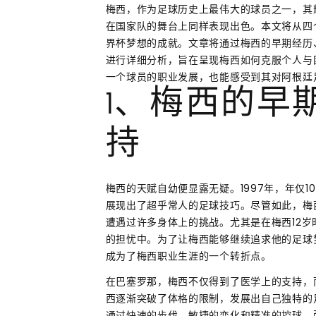
梅西，作为足球历史上最伟大的球员之一，其
在国家队的舞台上同样表现出色。本文将从四
界杯梦想的成就。文章将通过梅西的早期经历
进行详细分析，旨在呈现梅西如何克服个人与
一个球员的职业发展，也能感受到其对阿根廷
1、梅西的早
持
梅西的天赋自幼便显露无疑。1997年，年仅
展现出了超乎常人的足球技巧。尽管如此，梅
遭遇过许多身体上的挑战。尤其是在梅西12
的担忧中。为了让梅西能够继续追求他的足球
成为了梅西职业生涯的一个转折点。
在巴塞罗那，梅西不仅得到了医学上的支持，
西逐渐突破了体格的限制，发展出自己独特的
通过快速的步伐、敏捷的变化和精准的控球，