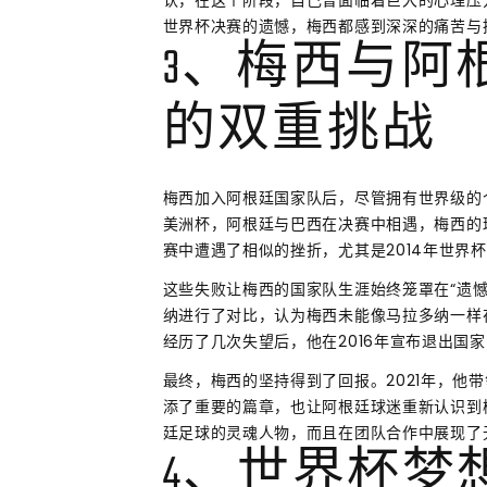
认，在这个阶段，自己曾面临着巨大的心理压力
世界杯决赛的遗憾，梅西都感到深深的痛苦与
3、梅西与阿
的双重挑战
梅西加入阿根廷国家队后，尽管拥有世界级的
美洲杯，阿根廷与巴西在决赛中相遇，梅西的
赛中遭遇了相似的挫折，尤其是2014年世界
这些失败让梅西的国家队生涯始终笼罩在“遗
纳进行了对比，认为梅西未能像马拉多纳一样
经历了几次失望后，他在2016年宣布退出国
最终，梅西的坚持得到了回报。2021年，他
添了重要的篇章，也让阿根廷球迷重新认识到
廷足球的灵魂人物，而且在团队合作中展现了
4、世界杯梦