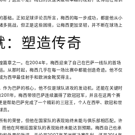
的基础。正如足球评论员所言，梅西的每一步成功，都是他从小
诸多挑战，但正是这些困境，让梅西更加坚韧，并不断在球场上
就：塑造传奇
煌篇章之一。在2004年，梅西迎来了自己在巴萨一线队的首场
运。从那时起，梅西几乎在每一场比赛中都能创造奇迹。他不仅
成为西甲最佳射手和欧洲金靴奖得主。
。作为巴萨的核心，他不仅是球队进攻的发动机，还能在关键时
和2011年，梅西带领巴萨连续赢得了欧冠冠军，并且在这两个赛
西更是帮助巴萨完成了一个精彩的三冠王，个人在西甲、欧冠和世
球员。
所有的荣誉，但他在国家队的表现始终未能与俱乐部相匹配。许
”，而他在阿根廷国家队的表现始终未能达到预期。梅西自己也承