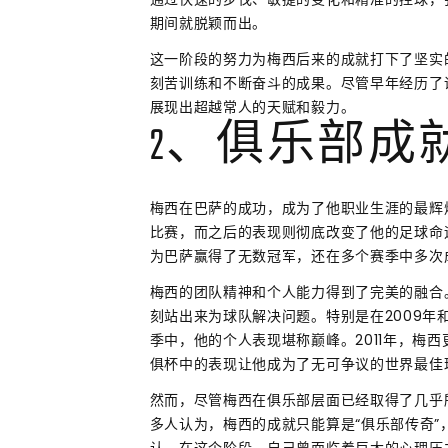
期间就脱颖而出。
这一阶段的努力为梅西后来的成就打下了坚实
刻苦训练和不断奋斗的成果。尽管早年经历了
展现出超越常人的天赋和毅力。
2、俱乐部成
梅西在巴萨的成功，成为了他职业生涯的最辉
比赛，而之后的表现则彻底改变了他的足球命
为巴萨赢得了无数冠军，还在多个赛季中多次
梅西的团队精神和个人能力得到了完美的融合
刻站出来为球队解决问题。特别是在2009年
季中，他的个人表现堪称巅峰。2011年，梅
俱杯中的表现让他成为了无可争议的世界最佳
然而，尽管梅西在俱乐部层面已经取得了几乎
多人认为，梅西的成就只能算是“俱乐部传奇