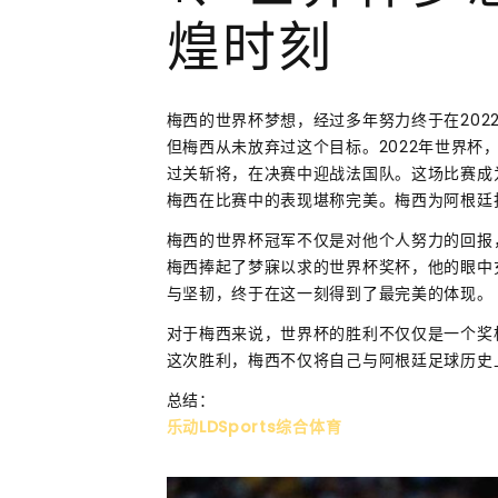
煌时刻
梅西的世界杯梦想，经过多年努力终于在20
但梅西从未放弃过这个目标。2022年世界
过关斩将，在决赛中迎战法国队。这场比赛成
梅西在比赛中的表现堪称完美。梅西为阿根廷
梅西的世界杯冠军不仅是对他个人努力的回报
梅西捧起了梦寐以求的世界杯奖杯，他的眼中
与坚韧，终于在这一刻得到了最完美的体现。
对于梅西来说，世界杯的胜利不仅仅是一个奖
这次胜利，梅西不仅将自己与阿根廷足球历史
总结：
乐动LDSports综合体育