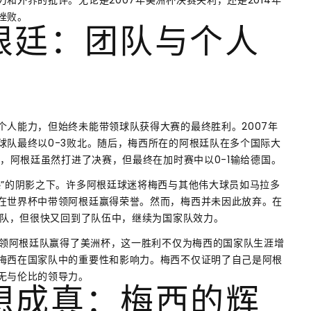
和外界的批评。无论是2007年美洲杯决赛失利，还是2014年
挫败。
根廷：团队与个人
个人能力，但始终未能带领球队获得大赛的最终胜利。2007年
球队最终以0-3败北。随后，梅西所在的阿根廷队在多个国际大
杯，阿根廷虽然打进了决赛，但最终在加时赛中以0-1输给德国。
憾”的阴影之下。许多阿根廷球迷将梅西与其他伟大球员如马拉多
在世界杯中带领阿根廷赢得荣誉。然而，梅西并未因此放弃。在
家队，但很快又回到了队伍中，继续为国家队效力。
带领阿根廷队赢得了美洲杯，这一胜利不仅为梅西的国家队生涯增
梅西在国家队中的重要性和影响力。梅西不仅证明了自己是阿根
无与伦比的领导力。
想成真：梅西的辉