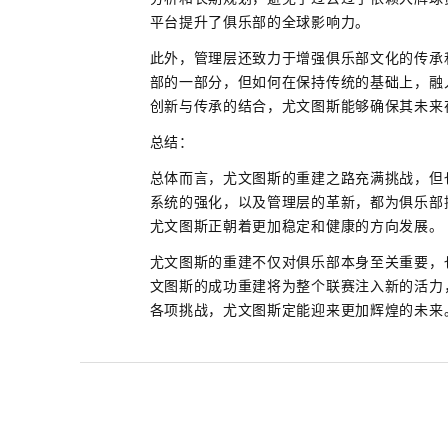
平台提升了俱乐部的全球影响力。
此外，管理层还致力于增强俱乐部文化的传承
部的一部分，但如何在保持传统的基础上，融
创新与传承的结合，尤文图斯能够确保其未来
总结：
总体而言，尤文图斯的重建之路充满挑战，但
系统的强化，以及管理层的革新，都为俱乐部
尤文图斯正朝着更加稳定和健康的方向发展。
尤文图斯的重建不仅对俱乐部本身至关重要，
文图斯的成功重建将为整个联赛注入新的活力
各项挑战，尤文图斯定能迎来更加辉煌的未来