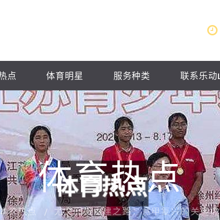
热点
体育明星
服务种类
联系乐动LD
体育热点
体育热点
尤文图斯重建之路：意甲复兴的关键挑