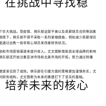
：在挑战中寻找稳
个巨大挑战。受疫情、俱乐部运营不善以及高薪球员合同等因素
困境下，俱乐部不得不采取一系列紧缩措施，例如减少高薪球员
能通过出售一些非核心球员来改善财务状况。
助和市场营销渠道来提升收入。尤文图斯借助其全球品牌的影响
俱乐部还开始注重亚洲市场和北美市场的开拓，努力通过转播
整逐渐见到了成效。俱乐部在引援方面的策略更加谨慎务实，尤
的财务结构，尤文图斯为未来的重建打下了坚实的基础。
：培养未来的核心