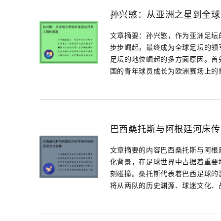
孙兴慜：从亚洲之星到全球
文章摘要：孙兴慜，作为亚洲足坛
步步崛起，最终成为全球足坛的领
足坛的地位崛起的多方面原因。首
国的青年球员成长为欧洲赛场上的重
巴西桑托斯与阿根廷河床传
文章摘要的内容巴西桑托斯与阿根
化背景，在足球世界中占据着重要
刻碰撞。桑托斯代表着巴西足球的
将从两队的历史渊源、球迷文化、战