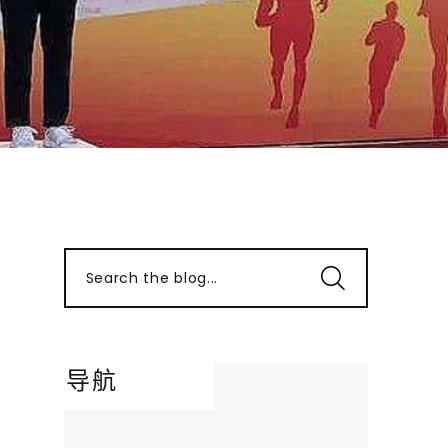
Search the blog...
导航