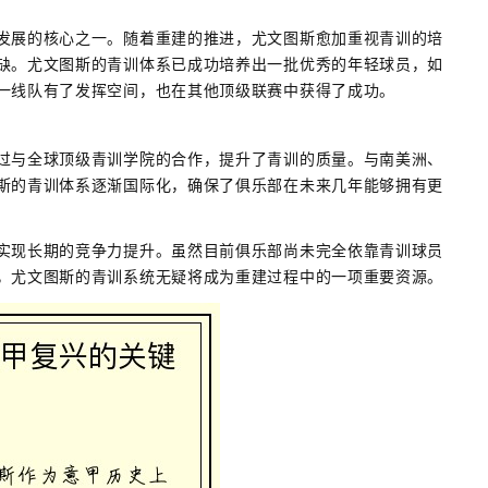
发展的核心之一。随着重建的推进，尤文图斯愈加重视青训的培
缺。尤文图斯的青训体系已成功培养出一批优秀的年轻球员，如
一线队有了发挥空间，也在其他顶级联赛中获得了成功。
过与全球顶级青训学院的合作，提升了青训的质量。与南美洲、
斯的青训体系逐渐国际化，确保了俱乐部在未来几年能够拥有更
实现长期的竞争力提升。虽然目前俱乐部尚未完全依靠青训球员
，尤文图斯的青训系统无疑将成为重建过程中的一项重要资源。