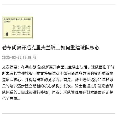
勒布朗离开后克里夫兰骑士如何重建球队核心
2025-03-22 18:19:49
文章摘要：在勒布朗·詹姆斯离开克里夫兰骑士队后，球队面临了前
所未有的重建挑战。本文将探讨骑士如何通过多方面的策略重新塑
造球队核心，并构建出新的竞争力。首先，骑士通过选秀和年轻球
员的培养逐步建立起新的核心架构；其次，骑士也通过引进适合球
队体系的自由球员进行补强；再者，球队管理层在战术层面的调整
也至关重...