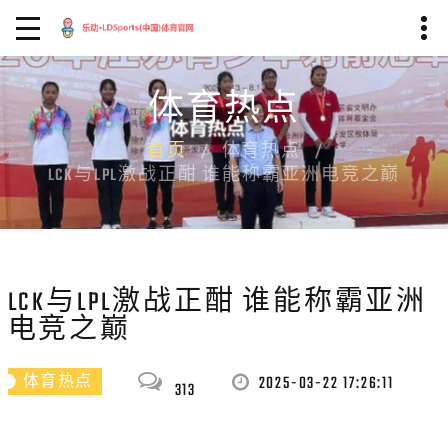
体育热点
首页
体育热点
LCK与LPL激战正酣 谁能称霸亚洲电竞之巅
LCK与LPL激战正酣 谁能称霸亚洲
电竞之巅
2025-03-22 17:26:11
体育热点
313