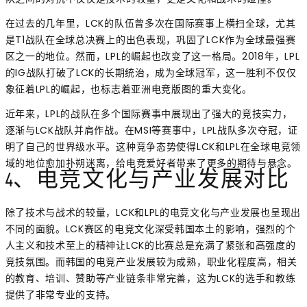
在过去的几年里，LCK的队伍曾多次在国际赛事上横扫全球，尤其
是T1战队在全球总决赛上的出色表现，巩固了LCK作为全球最强赛
区之一的地位。然而，LPL的崛起也改变了这一格局。2018年，LPL
的IG战队打破了LCK的长期统治，成为全球冠军，这一胜利不仅仅
象征着LPL的崛起，也标志着亚洲电竞版图的重大变化。
近年来，LPL的战队在多个国际赛事中展现出了强大的竞技实力，
逐渐与LCK战队并肩作战。在MSI等赛事中，LPL战队多次夺冠，证
明了自己的世界级水平。这种竞争态势使得LCK和LPL在全球电竞领
域的地位愈加扑朔迷离，给电竞爱好者带来了更多的期待与悬念。
4、电竞文化与产业发展对比
除了技术与战术的较量，LCK和LPL的电竞文化与产业发展也呈现出
不同的面貌。LCK赛区的电竞文化深受韩国本土的影响，强烈的个
人主义和技术至上的精神让LCK的比赛总是充满了紧张和高强度的
竞技氛围。而韩国的电竞产业发展较为成熟，职业化程度高，相关
的教育、培训、赞助等产业链条非常完善，这为LCK的选手和教练
提供了非常专业的支持。