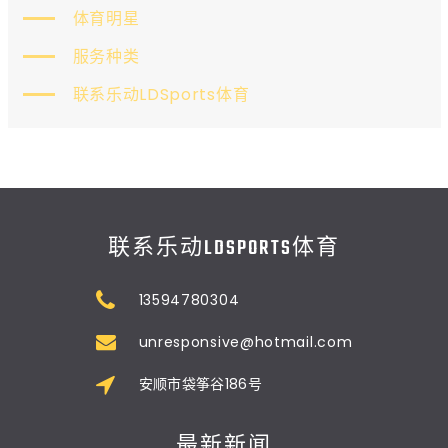
体育明星
服务种类
联系乐动LDSports体育
联系乐动LDSPORTS体育
13594780304
unresponsive@hotmail.com
安顺市袋筝谷186号
最新新闻