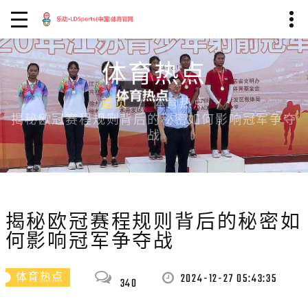
体育热点
首页
体育热点
揭秘欧冠赛程规则背后的秘密如何影响冠军争夺
战
揭秘欧冠赛程规则背后的秘密如
何影响冠军争夺战
2024-12-27 05:43:35
体育热点
340