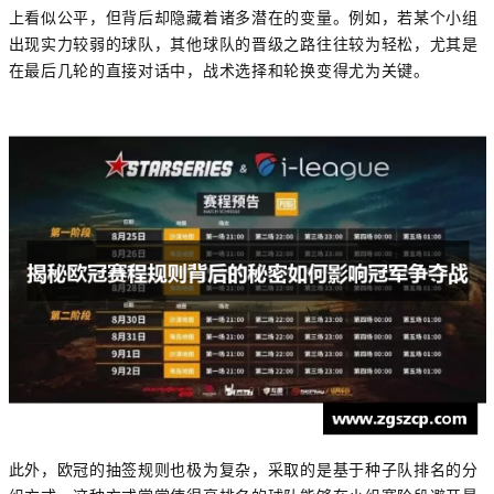
上看似公平，但背后却隐藏着诸多潜在的变量。例如，若某个小组
出现实力较弱的球队，其他球队的晋级之路往往较为轻松，尤其是
在最后几轮的直接对话中，战术选择和轮换变得尤为关键。
此外，欧冠的抽签规则也极为复杂，采取的是基于种子队排名的分