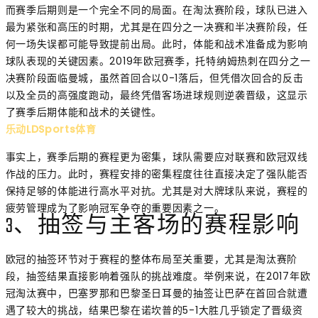
而赛季后期则是一个完全不同的局面。在淘汰赛阶段，球队已进入
最为紧张和高压的时期，尤其是在四分之一决赛和半决赛阶段，任
何一场失误都可能导致提前出局。此时，体能和战术准备成为影响
球队表现的关键因素。2019年欧冠赛季，托特纳姆热刺在四分之一
决赛阶段面临曼城，虽然首回合以0-1落后，但凭借次回合的反击
以及全员的高强度跑动，最终凭借客场进球规则逆袭晋级，这显示
了赛季后期体能和战术的关键性。
乐动LDSports体育
事实上，赛季后期的赛程更为密集，球队需要应对联赛和欧冠双线
作战的压力。此时，赛程安排的密集程度往往直接决定了强队能否
保持足够的体能进行高水平对抗。尤其是对大牌球队来说，赛程的
疲劳管理成为了影响冠军争夺的重要因素之一。
3、抽签与主客场的赛程影响
欧冠的抽签环节对于赛程的整体布局至关重要，尤其是淘汰赛阶
段，抽签结果直接影响着强队的挑战难度。举例来说，在2017年欧
冠淘汰赛中，巴塞罗那和巴黎圣日耳曼的抽签让巴萨在首回合就遭
遇了较大的挑战，结果巴黎在诺坎普的5-1大胜几乎锁定了晋级资