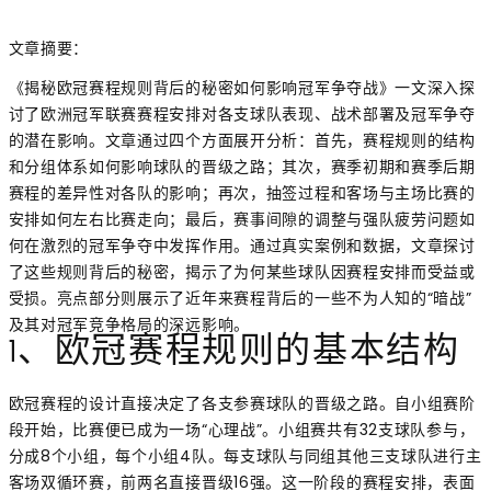
文章摘要：
《揭秘欧冠赛程规则背后的秘密如何影响冠军争夺战》一文深入探
讨了欧洲冠军联赛赛程安排对各支球队表现、战术部署及冠军争夺
的潜在影响。文章通过四个方面展开分析：首先，赛程规则的结构
和分组体系如何影响球队的晋级之路；其次，赛季初期和赛季后期
赛程的差异性对各队的影响；再次，抽签过程和客场与主场比赛的
安排如何左右比赛走向；最后，赛事间隙的调整与强队疲劳问题如
何在激烈的冠军争夺中发挥作用。通过真实案例和数据，文章探讨
了这些规则背后的秘密，揭示了为何某些球队因赛程安排而受益或
受损。亮点部分则展示了近年来赛程背后的一些不为人知的“暗战”
及其对冠军竞争格局的深远影响。
1、欧冠赛程规则的基本结构
欧冠赛程的设计直接决定了各支参赛球队的晋级之路。自小组赛阶
段开始，比赛便已成为一场“心理战”。小组赛共有32支球队参与，
分成8个小组，每个小组4队。每支球队与同组其他三支球队进行主
客场双循环赛，前两名直接晋级16强。这一阶段的赛程安排，表面