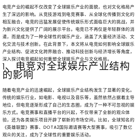
电竞产业的崛起不仅改变了全球娱乐产业的面貌，也对文化格局产
生了深远的影响。从竞技游戏到电竞赛事、从全球化传播到文化的
相互融合，电竞的迅猛发展促使传统娱乐形式面临巨大的挑战，并
为新兴文化提供了广阔的展示平台。电竞已不再仅是年轻群体的消
遣，而是成为了一种全球性的娱乐产业，涵盖了大量经济活动、文
化交流与技术创新。在此背景下，本文将从电竞如何影响全球娱乐
产业结构、促进文化跨界融合、推动科技创新与经济增长等角度，
深入探讨电竞崛起如何重塑全球娱乐产业与文化格局。
1、电竞对全球娱乐产业结构
的影响
随着电竞产业的迅速崛起，全球娱乐产业结构发生了显著的变化。
传统的娱乐行业，如电影、电视以及音乐等，虽然依然占据着主导
地位，但电竞逐渐形成了自己的生态圈，成为了一种不可忽视的娱
乐方式。电竞赛事和直播平台的兴起，不仅带来了全新的观众体
验，还为各类娱乐项目开辟了崭新的市场空间。比如，全球知名的
《英雄联盟》赛事、DOTA2国际邀请赛等大型赛事，吸引了数亿
观众的关注，成为了全球性的重要娱乐活动。