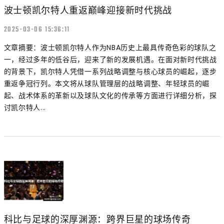
波士顿凯尔特人重返巅峰迎接新时代挑战
2025-03-06 15:36:11
文章摘要：波士顿凯尔特人作为NBA历史上最具传奇色彩的球队之
一，经过多年的低谷后，迎来了新的发展机遇。在面对新时代挑战
的背景下，凯尔特人凭借一系列战略调整与核心球员的崛起，逐步
重返争冠行列。本文将从球队管理层的战略调整、年轻球员的崛
起、战术体系的革新以及球队文化的传承等方面进行详细分析，探
讨凯尔特人...
科比与足球的深厚渊源：跨界巨星的球场传奇