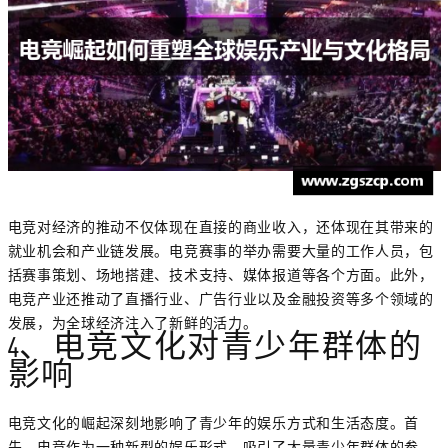
电竞对经济的推动不仅体现在直接的商业收入，还体现在其带来的
就业机会和产业链发展。电竞赛事的举办需要大量的工作人员，包
括赛事策划、场地搭建、技术支持、媒体报道等各个方面。此外，
电竞产业还推动了直播行业、广告行业以及金融投资等多个领域的
发展，为全球经济注入了新鲜的活力。
4、电竞文化对青少年群体的
影响
电竞文化的崛起深刻地影响了青少年的娱乐方式和生活态度。首
先，电竞作为一种新型的娱乐形式，吸引了大量青少年群体的参