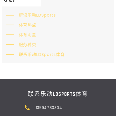
解读乐动LDSports
体育热点
体育明星
服务种类
联系乐动LDSports体育
联系乐动LDSPORTS体育
13594780304