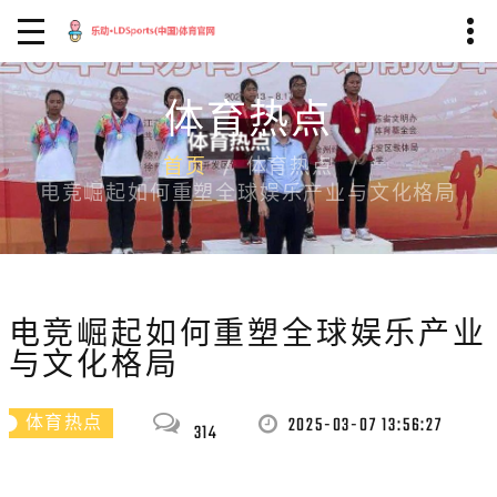
体育热点
首页
体育热点
电竞崛起如何重塑全球娱乐产业与文化格局
电竞崛起如何重塑全球娱乐产业
与文化格局
2025-03-07 13:56:27
体育热点
314