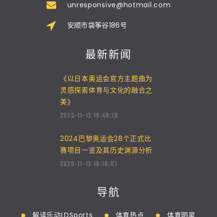
unresponsive@hotmail.com
安顺市袋筝谷186号
最新新闻
《以日本奥运会官方主题曲为
灵感探索体育与文化的融合之
美》
2025-11-12 19:49:10
2024巴黎奥运会28个正式比
赛项目一览及其历史渊源分析
2025-11-12 18:16:01
导航
解读乐动LDSports
体育热点
体育明星