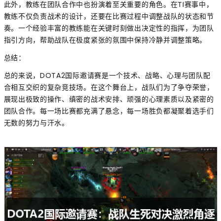
此外，教练在团队合作中也扮演着至关重要的角色。在TI赛事中，
教练不仅负责战术的设计，还要在比赛过程中调整战队的状态和节
奏。一个经验丰富的教练能在关键时刻做出决定性的指挥，为团队
指引方向，帮助战队在极度紧张的氛围中保持冷静并调整策略。
总结：
总的来说，DOTA2国际邀请赛是一个技术、战略、心理与团队配
合相互交织的复杂竞技场。在这个舞台上，战队们为了争夺荣誉，
展现出极致的操作、缜密的战术安排、顽强的心理素质以及紧密的
团队合作。每一场比赛都充满了悬念，每一场胜负都凝聚着选手们
无数的努力与汗水。