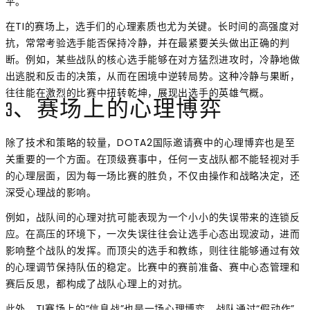
平。
在TI的赛场上，选手们的心理素质也尤为关键。长时间的高强度对
抗，常常考验选手能否保持冷静，并在最紧要关头做出正确的判
断。例如，某些战队的核心选手能够在对方猛烈进攻时，冷静地做
出逃脱和反击的决策，从而在困境中逆转局势。这种冷静与果断，
往往能在激烈的比赛中扭转乾坤，展现出选手的英雄气概。
3、赛场上的心理博弈
除了技术和策略的较量，DOTA2国际邀请赛中的心理博弈也是至
关重要的一个方面。在顶级赛事中，任何一支战队都不能轻视对手
的心理层面，因为每一场比赛的胜负，不仅由操作和战略决定，还
深受心理战的影响。
例如，战队间的心理对抗可能表现为一个小小的失误带来的连锁反
应。在高压的环境下，一次失误往往会让选手心态出现波动，进而
影响整个战队的发挥。而顶尖的选手和教练，则往往能够通过有效
的心理调节保持队伍的稳定。比赛中的赛前准备、赛中心态管理和
赛后反思，都构成了战队心理上的对抗。
此外，TI赛场上的“信息战”也是一场心理博弈。战队通过“假动作”