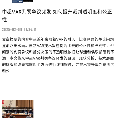
中超VAR判罚争议频发 如何提升裁判透明度和公正
性
2025-02-09 21:34:11
文章摘要的内容中超近年来随着VAR的引入，比赛判罚的争议问题
逐渐浮出水面。虽然VAR技术旨在提高比赛的公正性和准确性，但
频繁的判罚争议和部分决策的不透明性依旧让球迷和俱乐部感到不
满。本文将从中超VAR判罚争议频发的原因、现状分析、技术层面
的挑战和改善措施四个方面进行详细探讨，并提出提升裁判透明度
和公...