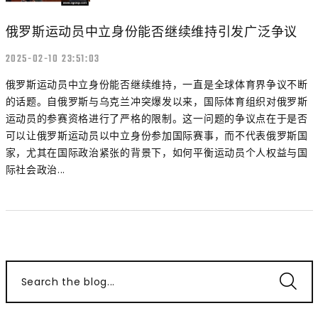
俄罗斯运动员中立身份能否继续维持引发广泛争议
2025-02-10 23:51:03
俄罗斯运动员中立身份能否继续维持，一直是全球体育界争议不断
的话题。自俄罗斯与乌克兰冲突爆发以来，国际体育组织对俄罗斯
运动员的参赛资格进行了严格的限制。这一问题的争议点在于是否
可以让俄罗斯运动员以中立身份参加国际赛事，而不代表俄罗斯国
家，尤其在国际政治紧张的背景下，如何平衡运动员个人权益与国
际社会政治...
Search the blog...