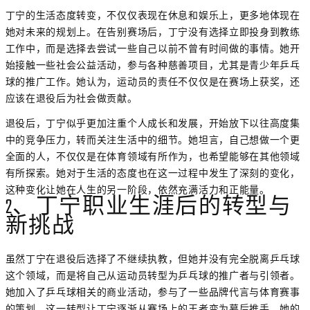
丁宁的生活态度转变，不仅仅表现在休息和娱乐上，更多地体现在
她对未来的规划上。在告别赛场后，丁宁没有选择立即投身到教练
工作中，而是选择去尝试一些自己以前不曾有时间做的事情。她开
始接触一些社会公益活动，参与各种慈善项目，尤其是青少年乒乓
球的推广工作。她认为，运动员的责任不仅仅是在赛场上获奖，还
应该在退役后为社会做贡献。
退役后，丁宁似乎更加注重个人成长和发展，开始放下以往高度集
中的竞争压力，转而关注生活中的细节。她坦言，自己想做一个更
全面的人，不仅仅是在体育领域有所作为，也希望能够在其他领域
有所探索。她对于生活的态度也在这一过程中发生了深刻的变化，
这种变化让她在人生的另一阶段，依然充满活力和正能量。
2、丁宁职业生涯后的转型与
新挑战
虽然丁宁在退役后选择了不继续执教，但她并没有完全脱离乒乓球
这个领域，而是将自己从运动员转型为乒乓球的推广者与引领者。
她加入了乒乓球相关的商业活动，参与了一些品牌代言与体育赛事
的策划。这一转型让丁宁逐渐从赛场上的王者变为幕后推手，她的