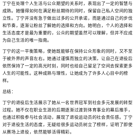
丁宁在处理个人生活与公众期望的关系时，表现出了一定的智慧与
成熟。她懂得如何在满足粉丝期待的同时，保留自己私人空间的独
立性。丁宁并没有急于做出过多的公开承诺，而是通过自己的步伐
和节奏，逐渐让粉丝了解她的选择和方向。她明白，个人的选择和
生活态度才是最为重要的，公众的期望虽然可以理解，但并不应成
为自己生活的唯一指南。
丁宁的这一平衡策略，使她既能够在保持公众形象的同时，又不至
于被外界的声音左右。她通过谨慎而独立的决策，让自己在退役后
依然保持了一定的高光时刻，同时也给自己留足了空间去探索更多
人生的可能性。这种成熟与理性，让她成为了许多人心目中的榜
样。
总结：
丁宁的退役后生活展示了她从一名世界冠军到社会多元发展的转型
过程。她不仅在职业生涯的后期逐渐过渡到体育事业的幕后推手，
也通过积极参与社会活动，展现了退役运动员的社会责任感。丁宁
对于退役生活的态度，无疑给很多运动员树立了榜样，证明了即使
从赛场上退役，依然能够活得精彩。