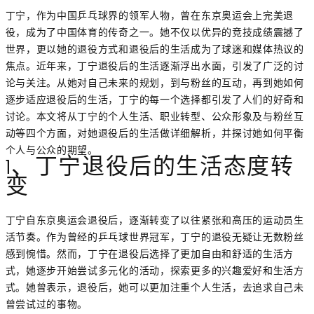
丁宁，作为中国乒乓球界的领军人物，曾在东京奥运会上完美退
役，成为了中国体育的传奇之一。她不仅以优异的竞技成绩震撼了
世界，更以她的退役方式和退役后的生活成为了球迷和媒体热议的
焦点。近年来，丁宁退役后的生活逐渐浮出水面，引发了广泛的讨
论与关注。从她对自己未来的规划，到与粉丝的互动，再到她如何
逐步适应退役后的生活，丁宁的每一个选择都引发了人们的好奇和
讨论。本文将从丁宁的个人生活、职业转型、公众形象及与粉丝互
动等四个方面，对她退役后的生活做详细解析，并探讨她如何平衡
个人与公众的期望。
1、丁宁退役后的生活态度转
变
丁宁自东京奥运会退役后，逐渐转变了以往紧张和高压的运动员生
活节奏。作为曾经的乒乓球世界冠军，丁宁的退役无疑让无数粉丝
感到惋惜。然而，丁宁在退役后选择了更加自由和舒适的生活方
式，她逐步开始尝试多元化的活动，探索更多的兴趣爱好和生活方
式。她曾表示，退役后，她可以更加注重个人生活，去追求自己未
曾尝试过的事物。