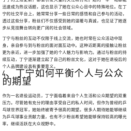
迅速成为热议话题，这也显示了她在公众心目中的特殊地位。在丁
宁的社交平台上，她常常分享一些日常的感悟和自己参与的活动，
透过这些分享，粉丝们不仅感受到她的温暖与真诚，也见证了她逐
步从竞技舞台转向更广阔的社会领域。
丁宁与粉丝的互动不仅限于线上交流，她也时常在公众活动中现
身，亲自参与到与粉丝的面对面互动中。这种近距离的接触让粉丝
更为亲近，进一步加强了她的个人魅力与影响力。通过与粉丝的持
续互动，丁宁逐渐建立起了自己的粉丝文化，这对于她在退役后的
个人品牌建设具有重要意义。
4、丁宁如何平衡个人与公众
的期望
作为一名退役运动员，丁宁面临着来自个人生活和公众期望的双重
压力。尽管她有充分的理由享受自己的私人时间，但作为曾经的乒
乓球世界冠军，她始终被寄予很高的期望。很多人期待她能够继续
为乒乓球事业贡献力量，也有不少粉丝希望她能够保持较高的曝光
率，继续活跃在大众视野中。