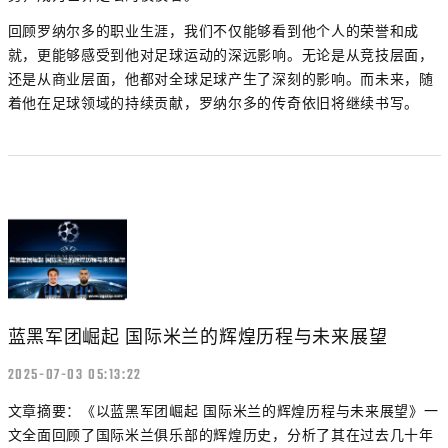
回顾罗纳尔多的职业生涯，我们不仅能够看到他个人的荣誉和成
就，更能够感受到他对足球运动的深远影响。无论是从竞技层面，
还是从商业层面，他都对全球足球产生了深刻的影响。而未来，随
着他在足球领域的持续贡献，罗纳尔多的传奇依旧将继续书写。
蓝黑军团崛起 国际米兰的辉煌历程与未来展望
2025-07-03 05:13:22
文章摘要：《以蓝黑军团崛起 国际米兰的辉煌历程与未来展望》一
文全面回顾了国际米兰俱乐部的辉煌历史，分析了其在过去几十年