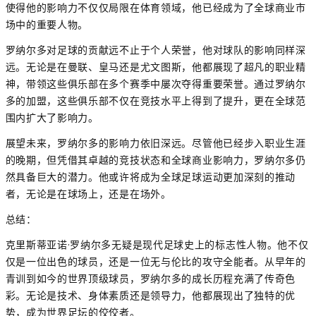
使得他的影响力不仅仅局限在体育领域，他已经成为了全球商业市
场中的重要人物。
罗纳尔多对足球的贡献远不止于个人荣誉，他对球队的影响同样深
远。无论是在曼联、皇马还是尤文图斯，他都展现了超凡的职业精
神，带领这些俱乐部在多个赛季中屡次夺得重要荣誉。通过罗纳尔
多的加盟，这些俱乐部不仅在竞技水平上得到了提升，更在全球范
围内扩大了影响力。
展望未来，罗纳尔多的影响力依旧深远。尽管他已经步入职业生涯
的晚期，但凭借其卓越的竞技状态和全球商业影响力，罗纳尔多仍
然具备巨大的潜力。他或许将成为全球足球运动更加深刻的推动
者，无论是在球场上，还是在场外。
总结：
克里斯蒂亚诺·罗纳尔多无疑是现代足球史上的标志性人物。他不仅
仅是一位出色的球员，还是一位无与伦比的攻守全能者。从早年的
青训到如今的世界顶级球员，罗纳尔多的成长历程充满了传奇色
彩。无论是技术、身体素质还是领导力，他都展现出了独特的优
势，成为世界足坛的佼佼者。