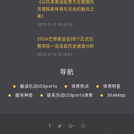
《以日本奥运会官方主题曲为
灵感探索体育与文化的融合之
美》
2025-11-12 19:49:10
2024巴黎奥运会28个正式比
赛项目一览及其历史渊源分析
2025-11-12 18:16:01
导航
解读乐动LDSports
体育热点
体育明星
服务种类
联系乐动LDSports体育
SiteMap