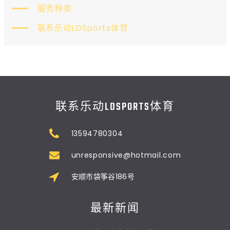
服务种类
联系乐动LDSports体育
联系乐动LDSPORTS体育
13594780304
unresponsive@hotmail.com
安顺市袋筝谷186号
最新新闻