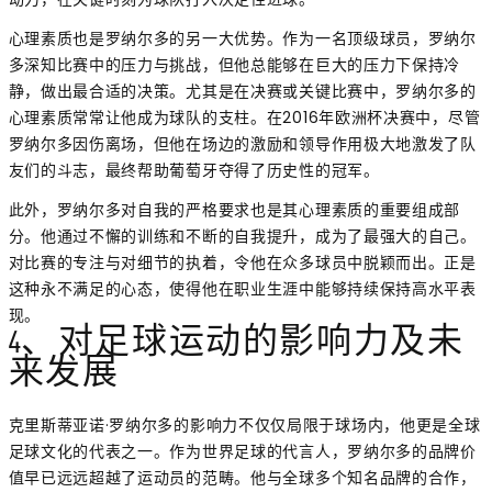
心理素质也是罗纳尔多的另一大优势。作为一名顶级球员，罗纳尔
多深知比赛中的压力与挑战，但他总能够在巨大的压力下保持冷
静，做出最合适的决策。尤其是在决赛或关键比赛中，罗纳尔多的
心理素质常常让他成为球队的支柱。在2016年欧洲杯决赛中，尽管
罗纳尔多因伤离场，但他在场边的激励和领导作用极大地激发了队
友们的斗志，最终帮助葡萄牙夺得了历史性的冠军。
此外，罗纳尔多对自我的严格要求也是其心理素质的重要组成部
分。他通过不懈的训练和不断的自我提升，成为了最强大的自己。
对比赛的专注与对细节的执着，令他在众多球员中脱颖而出。正是
这种永不满足的心态，使得他在职业生涯中能够持续保持高水平表
现。
4、对足球运动的影响力及未
来发展
克里斯蒂亚诺·罗纳尔多的影响力不仅仅局限于球场内，他更是全球
足球文化的代表之一。作为世界足球的代言人，罗纳尔多的品牌价
值早已远远超越了运动员的范畴。他与全球多个知名品牌的合作，